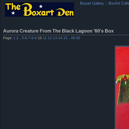
Boxart Gallery
::
BoxArt Coll
Aurora Creature From The Black Lagoon '60's Box
Page:
1
·
2
…
5
·
6
·
7
·
8
·
9
·
10
·
11
·
12
·
13
·
14
·
15
…
49
·
50