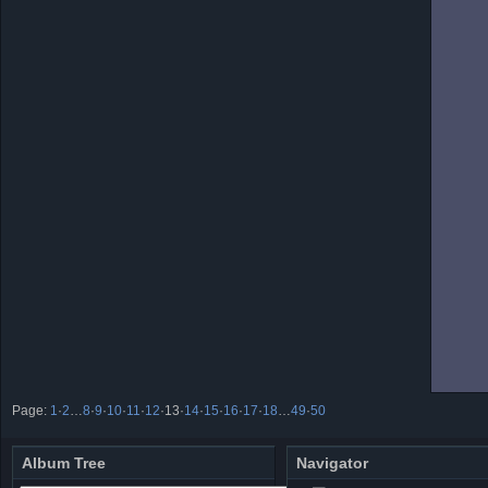
Page:
1
·
2
…
8
·
9
·
10
·
11
·
12
·
13
·
14
·
15
·
16
·
17
·
18
…
49
·
50
Album Tree
Navigator