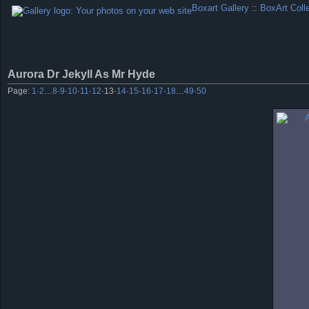
Boxart Gallery
::
BoxArt Coll
Aurora Dr Jekyll As Mr Hyde
Page:
1
·
2
…
8
·
9
·
10
·
11
·
12
·
13
·
14
·
15
·
16
·
17
·
18
…
49
·
50