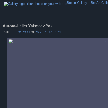
Boxart Gallery
::
BoxArt Coll
Aurora-Heller Yakovlev Yak III
Page:
1
·
2
…
65
·
66
·
67
·
68
·
69
·
70
·
71
·
72
·
73
·
74