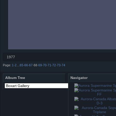
1977
Page:
1
·
2
…
65
·
66
·
67
·
68
·
69
·
70
·
71
·
72
·
73
·
74
Album Tree
Navigator