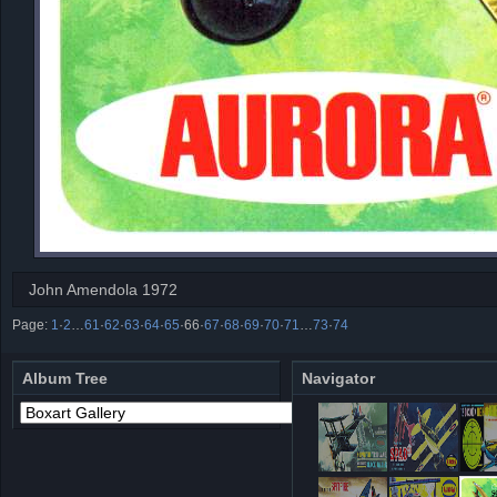
John Amendola 1972
Page:
1
·
2
…
61
·
62
·
63
·
64
·
65
·
66
·
67
·
68
·
69
·
70
·
71
…
73
·
74
Album Tree
Navigator