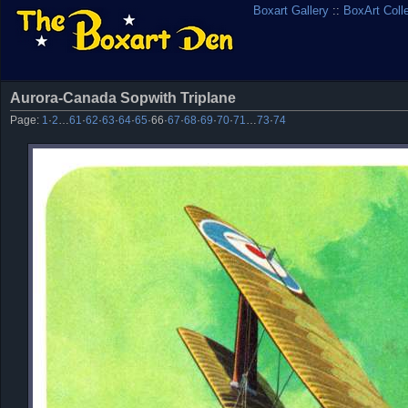
Boxart Gallery
::
BoxArt Coll
Aurora-Canada Sopwith Triplane
Page:
1
·
2
…
61
·
62
·
63
·
64
·
65
·
66
·
67
·
68
·
69
·
70
·
71
…
73
·
74