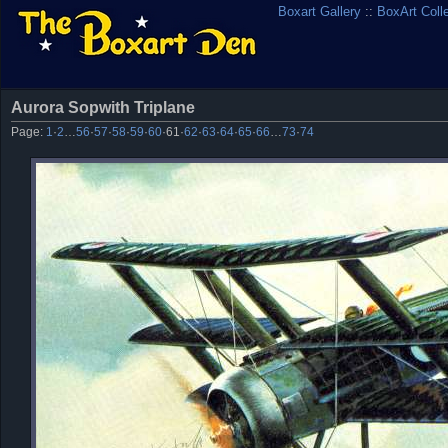
Boxart Gallery
::
BoxArt Coll
Aurora Sopwith Triplane
Page:
1
·
2
…
56
·
57
·
58
·
59
·
60
·
61
·
62
·
63
·
64
·
65
·
66
…
73
·
74