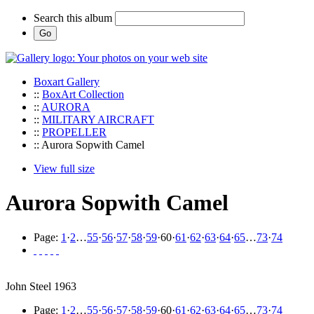
Search this album
Boxart Gallery
::
BoxArt Collection
::
AURORA
::
MILITARY AIRCRAFT
::
PROPELLER
:: Aurora Sopwith Camel
View full size
Aurora Sopwith Camel
Page:
1
·
2
…
55
·
56
·
57
·
58
·
59
·
60
·
61
·
62
·
63
·
64
·
65
…
73
·
74
John Steel 1963
Page:
1
·
2
…
55
·
56
·
57
·
58
·
59
·
60
·
61
·
62
·
63
·
64
·
65
…
73
·
74