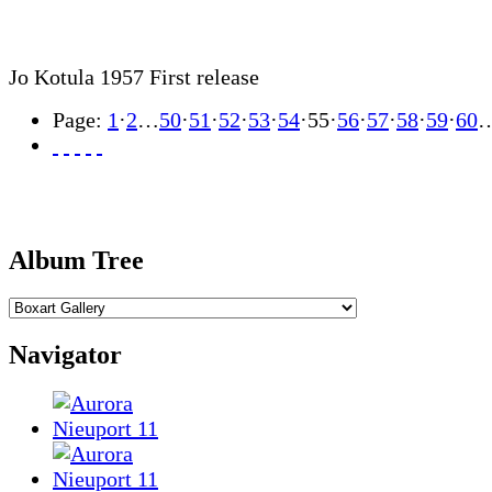
Jo Kotula 1957 First release
Page:
1
·
2
…
50
·
51
·
52
·
53
·
54
·
55
·
56
·
57
·
58
·
59
·
60
Album Tree
Navigator