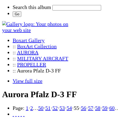
Search this album
Boxart Gallery
::
BoxArt Collection
::
AURORA
::
MILITARY AIRCRAFT
::
PROPELLER
:: Aurora Pfalz D-3 FF
View full size
Aurora Pfalz D-3 FF
Page:
1
·
2
…
50
·
51
·
52
·
53
·
54
·
55
·
56
·
57
·
58
·
59
·
60