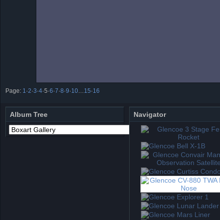
Page:
1
·
2
·
3
·
4
·
5
·
6
·
7
·
8
·
9
·
10
…
15
·
16
Album Tree
Navigator