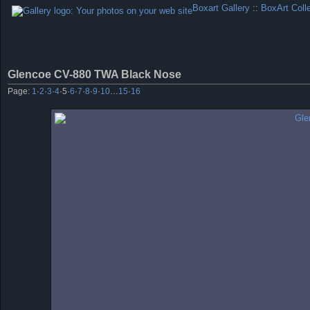
Boxart Gallery
::
BoxArt Coll
Glencoe CV-880 TWA Black Nose
Page:
1
·
2
·
3
·
4
·
5
·
6
·
7
·
8
·
9
·
10
…
15
·
16