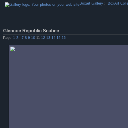
Boxart Gallery
::
BoxArt Coll
Glencoe Republic Seabee
Page:
1
·
2
…
7
·
8
·
9
·
10
·
11
·
12
·
13
·
14
·
15
·
16