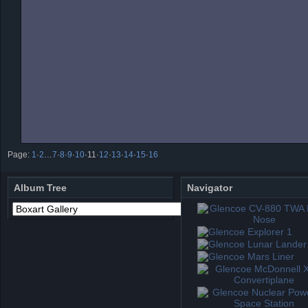
Page:
1
·
2
…
7
·
8
·
9
·
10
·
11
·
12
·
13
·
14
·
15
·
16
Album Tree
Navigator