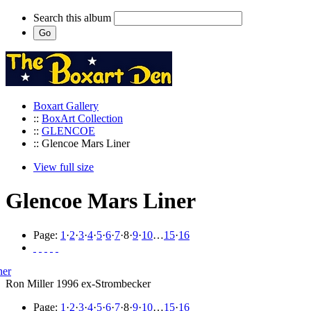
Search this album
Boxart Gallery
::
BoxArt Collection
::
GLENCOE
:: Glencoe Mars Liner
View full size
Glencoe Mars Liner
Page:
1
·
2
·
3
·
4
·
5
·
6
·
7
·
8
·
9
·
10
…
15
·
16
Ron Miller 1996 ex-Strombecker
Page:
1
·
2
·
3
·
4
·
5
·
6
·
7
·
8
·
9
·
10
…
15
·
16