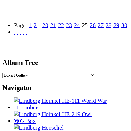
Page:
1
·
2
…
20
·
21
·
22
·
23
·
24
·
25
·
26
·
27
·
28
·
29
·
30
Album Tree
Navigator