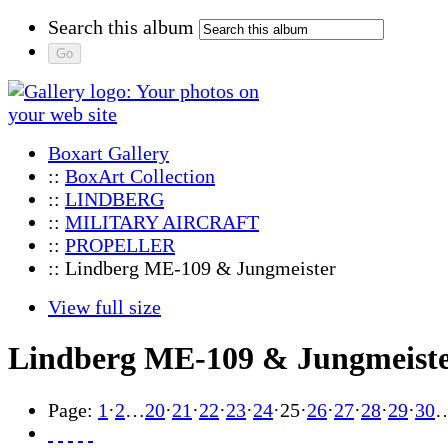
Search this album
Boxart Gallery
::
BoxArt Collection
::
LINDBERG
::
MILITARY AIRCRAFT
::
PROPELLER
:: Lindberg ME-109 & Jungmeister
View full size
Lindberg ME-109 & Jungmeist
Page:
1
·
2
…
20
·
21
·
22
·
23
·
24
·
25
·
26
·
27
·
28
·
29
·
30