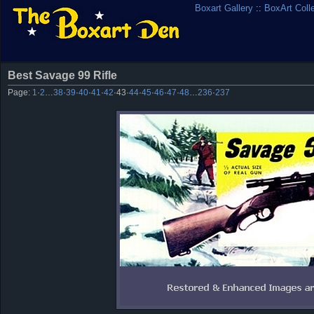
Boxart Gallery
::
BoxArt Coll
Best Savage 99 Rifle
Page:
1
·
2
…
38
·
39
·
40
·
41
·
42
·
43
·
44
·
45
·
46
·
47
·
48
…
236
·
237