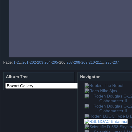
Page:
1
·
2
…
201
·
202
·
203
·
204
·
205
·
206
·
207
·
208
·
209
·
210
·
211
…
236
·
237
Album Tree
Navigator