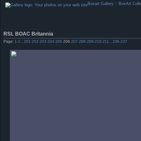
Boxart Gallery
::
BoxArt Coll
RSL BOAC Britannia
Page:
1
·
2
…
201
·
202
·
203
·
204
·
205
·
206
·
207
·
208
·
209
·
210
·
211
…
236
·
237