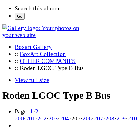
Search this album
Boxart Gallery
::
BoxArt Collection
::
OTHER COMPANIES
:: Roden LGOC Type B Bus
View full size
Roden LGOC Type B Bus
Page:
1
·
2
…
200
·
201
·
202
·
203
·
204
·
205
·
206
·
207
·
208
·
209
·
210