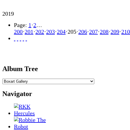
2019
Page:
1
·
2
…
200
·
201
·
202
·
203
·
204
·
205
·
206
·
207
·
208
·
209
·
210
Album Tree
Navigator