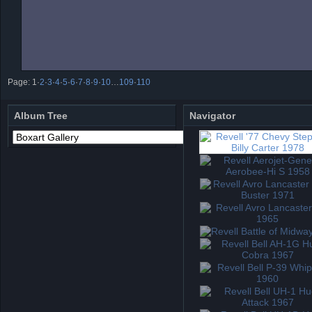
Page:
1
·
2
·
3
·
4
·
5
·
6
·
7
·
8
·
9
·
10
…
109
·
110
Album Tree
Navigator