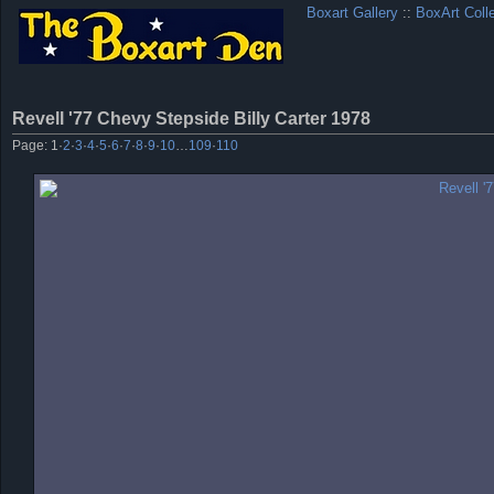
Boxart Gallery
::
BoxArt Coll
Revell '77 Chevy Stepside Billy Carter 1978
Page:
1
·
2
·
3
·
4
·
5
·
6
·
7
·
8
·
9
·
10
…
109
·
110