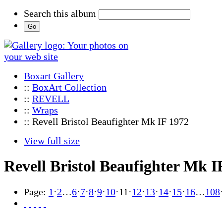
Search this album
Boxart Gallery
::
BoxArt Collection
::
REVELL
::
Wraps
:: Revell Bristol Beaufighter Mk IF 1972
View full size
Revell Bristol Beaufighter Mk I
Page:
1
·
2
…
6
·
7
·
8
·
9
·
10
·
11
·
12
·
13
·
14
·
15
·
16
…
108