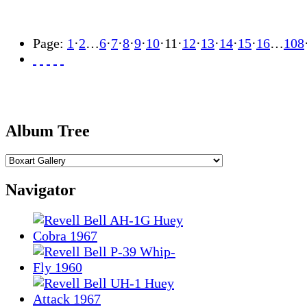
Page:
1
·
2
…
6
·
7
·
8
·
9
·
10
·
11
·
12
·
13
·
14
·
15
·
16
…
108
Album Tree
Navigator