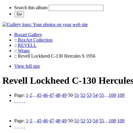
Search this album
Boxart Gallery
::
BoxArt Collection
::
REVELL
::
Wraps
:: Revell Lockheed C-130 Hercules S 1956
View full size
Revell Lockheed C-130 Hercules
Page:
1
·
2
…
45
·
46
·
47
·
48
·
49
·
50
·
51
·
52
·
53
·
54
·
55
…
108
·
109
Page:
1
·
2
…
45
·
46
·
47
·
48
·
49
·
50
·
51
·
52
·
53
·
54
·
55
…
108
·
109