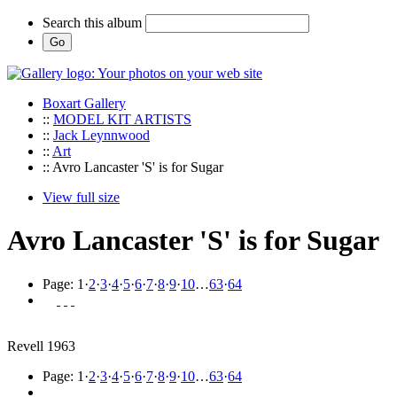
Search this album
Boxart Gallery
::
MODEL KIT ARTISTS
::
Jack Leynnwood
::
Art
:: Avro Lancaster 'S' is for Sugar
View full size
Avro Lancaster 'S' is for Sugar
Page:
1
·
2
·
3
·
4
·
5
·
6
·
7
·
8
·
9
·
10
…
63
·
64
Revell 1963
Page:
1
·
2
·
3
·
4
·
5
·
6
·
7
·
8
·
9
·
10
…
63
·
64