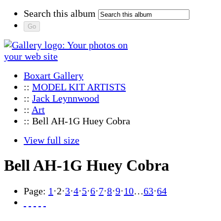
Search this album
Boxart Gallery
::
MODEL KIT ARTISTS
::
Jack Leynnwood
::
Art
:: Bell AH-1G Huey Cobra
View full size
Bell AH-1G Huey Cobra
Page:
1
·
2
·
3
·
4
·
5
·
6
·
7
·
8
·
9
·
10
…
63
·
64