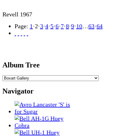
Revell 1967
Page:
1
·
2
·
3
·
4
·
5
·
6
·
7
·
8
·
9
·
10
…
63
·
64
Album Tree
Navigator