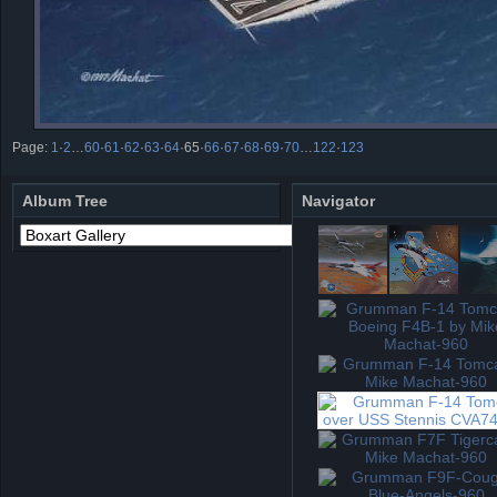
Page:
1
·
2
…
60
·
61
·
62
·
63
·
64
·
65
·
66
·
67
·
68
·
69
·
70
…
122
·
123
Album Tree
Navigator