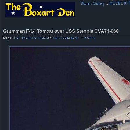
Boxart Gallery
::
MODEL KIT
Grumman F-14 Tomcat over USS Stennis CVA74-960
Page:
1
·
2
…
60
·
61
·
62
·
63
·
64
·
65
·
66
·
67
·
68
·
69
·
70
…
122
·
123