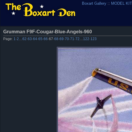
Boxart Gallery
::
MODEL KIT
Grumman F9F-Cougar-Blue-Angels-960
Page:
1
·
2
…
62
·
63
·
64
·
65
·
66
·
67
·
68
·
69
·
70
·
71
·
72
…
122
·
123