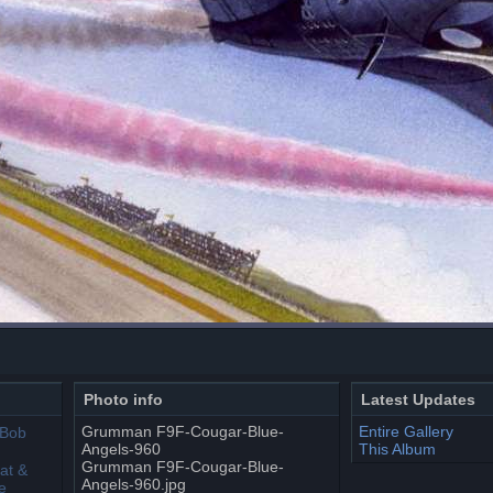
Photo info
Latest Updates
Grumman F9F-Cougar-Blue-
Entire Gallery
Angels-960
This Album
Grumman F9F-Cougar-Blue-
Angels-960.jpg