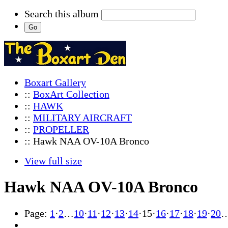
Search this album
Boxart Gallery
::
BoxArt Collection
::
HAWK
::
MILITARY AIRCRAFT
::
PROPELLER
:: Hawk NAA OV-10A Bronco
View full size
Hawk NAA OV-10A Bronco
Page:
1
·
2
…
10
·
11
·
12
·
13
·
14
·
15
·
16
·
17
·
18
·
19
·
20