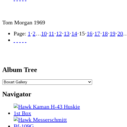
Tom Morgan 1969
Page:
1
·
2
…
10
·
11
·
12
·
13
·
14
·
15
·
16
·
17
·
18
·
19
·
20
Album Tree
Navigator