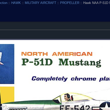
ection
::
HAWK
::
MILITARY AIRCRAFT
::
PROPELLER
:: Hawk NAA P-51D 