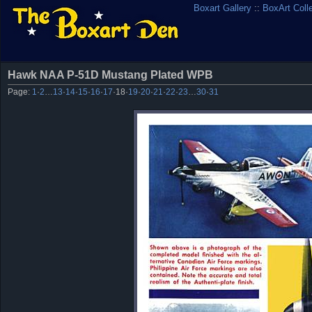
Boxart Gallery
::
BoxArt Coll
Hawk NAA P-51D Mustang Plated WPB
Page:
1
·
2
…
13
·
14
·
15
·
16
·
17
·
18
·
19
·
20
·
21
·
22
·
23
…
30
·
31