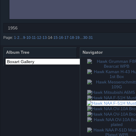
1956
Page:
1
·
2
…
9
·
10
·
11
·
12
·
13
·
14
·
15
·
16
·
17
·
18
·
19
…
30
·
31
Album Tree
Navigator