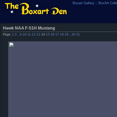
Boxart Gallery
::
BoxArt Coll
Hawk NAA F-51H Mustang
Page:
1
·
2
…
9
·
10
·
11
·
12
·
13
·
14
·
15
·
16
·
17
·
18
·
19
…
30
·
31