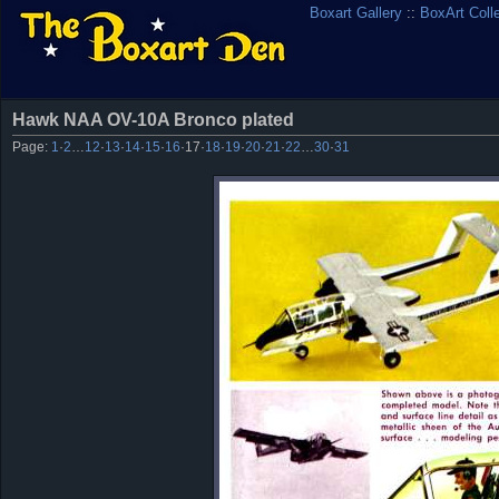
Boxart Gallery
::
BoxArt Coll
Hawk NAA OV-10A Bronco plated
Page:
1
·
2
…
12
·
13
·
14
·
15
·
16
·
17
·
18
·
19
·
20
·
21
·
22
…
30
·
31