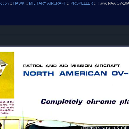
ection
::
HAWK
::
MILITARY AIRCRAFT
::
PROPELLER
:: Hawk NAA OV-10A