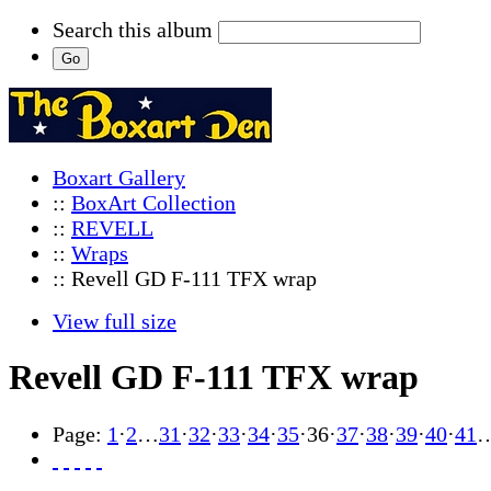
Search this album
Boxart Gallery
::
BoxArt Collection
::
REVELL
::
Wraps
:: Revell GD F-111 TFX wrap
View full size
Revell GD F-111 TFX wrap
Page:
1
·
2
…
31
·
32
·
33
·
34
·
35
·
36
·
37
·
38
·
39
·
40
·
41