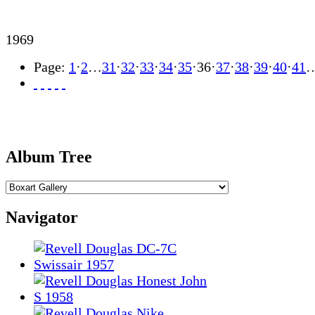
1969
Page:
1
·
2
…
31
·
32
·
33
·
34
·
35
·
36
·
37
·
38
·
39
·
40
·
41
Album Tree
Navigator