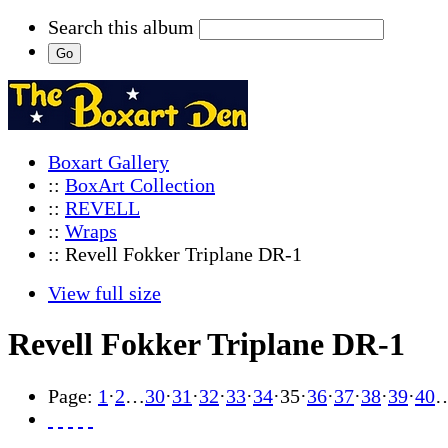
Search this album
Boxart Gallery
::
BoxArt Collection
::
REVELL
::
Wraps
:: Revell Fokker Triplane DR-1
View full size
Revell Fokker Triplane DR-1
Page:
1
·
2
…
30
·
31
·
32
·
33
·
34
·
35
·
36
·
37
·
38
·
39
·
40