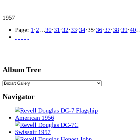
1957
Page:
1
·
2
…
30
·
31
·
32
·
33
·
34
·
35
·
36
·
37
·
38
·
39
·
40
Album Tree
Navigator