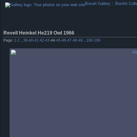
Boxart Gallery
::
BoxArt Coll
Revell Heinkel He219 Owl 1966
Page:
1
·
2
…
39
·
40
·
41
·
42
·
43
·
44
·
45
·
46
·
47
·
48
·
49
…
108
·
109