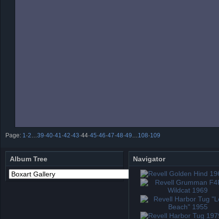
Page:
1
·
2
…
39
·
40
·
41
·
42
·
43
·
44
·
45
·
46
·
47
·
48
·
49
…
108
·
109
Album Tree
Navigator