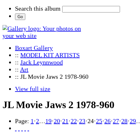
Search this album
Boxart Gallery
::
MODEL KIT ARTISTS
::
Jack Leynnwood
::
Art
:: JL Movie Jaws 2 1978-960
View full size
JL Movie Jaws 2 1978-960
Page:
1
·
2
…
19
·
20
·
21
·
22
·
23
·
24
·
25
·
26
·
27
·
28
·
29