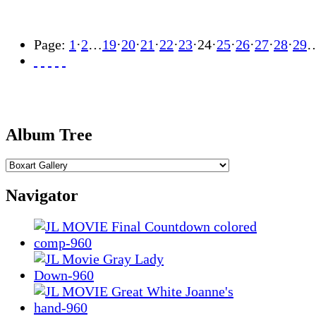
Page:
1
·
2
…
19
·
20
·
21
·
22
·
23
·
24
·
25
·
26
·
27
·
28
·
29
Album Tree
Navigator